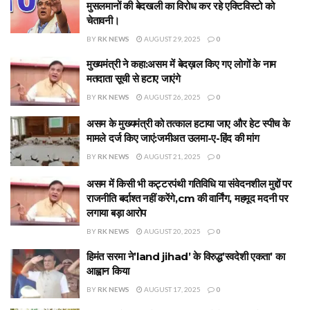
मुसलमानों की बेदखली का विरोध कर रहे एक्टिविस्टो को
चेतावनी।
BY
RK NEWS
AUGUST 29, 2025
0
मुख्यमंत्री ने कहा:असम में बेदख़ल किए गए लोगों के नाम
मतदाता सूची से हटाए जाएंगे
BY
RK NEWS
AUGUST 26, 2025
0
असम के मुख्यमंत्री को तत्काल हटाया जाए और हेट स्पीच के
मामले दर्ज किए जाएं:जमीअत उलमा-ए-हिंद की मांग
BY
RK NEWS
AUGUST 21, 2025
0
असम में किसी भी कट्टरपंथी गतिविधि या संवेदनशील मुद्दों पर
राजनीति बर्दाश्त नहीं करेंगे,cm की वार्निंग, महमूद मदनी पर
लगाया बड़ा आरोप
BY
RK NEWS
AUGUST 20, 2025
0
हिमंत सरमा ने’land jihad’ के विरुद्ध’स्वदेशी एकता’ का
आह्वान किया
BY
RK NEWS
AUGUST 17, 2025
0