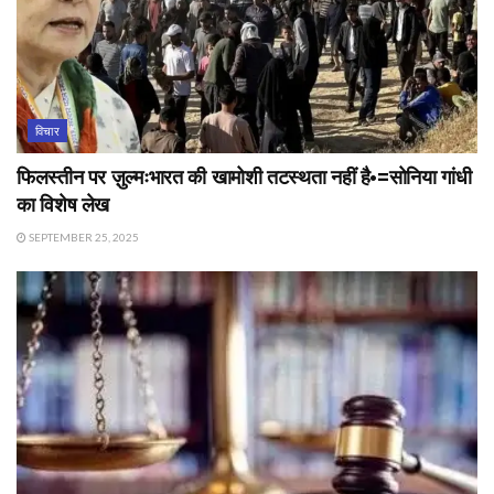
विचार
फिलस्तीन पर ज़ुल्मःभारत की खामोशी तटस्थता नहीं है•=सोनिया गांधी
का विशेष लेख
SEPTEMBER 25, 2025