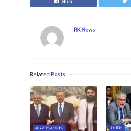
Share
RK News
Related
Posts
UNCATEGORIZED
देश-विदेश