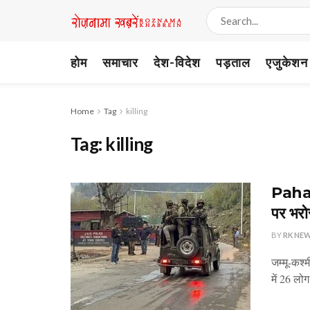
होम
समाचार
देश-विदेश
पड़ताल
एजुकेशन
Home
Tag
killing
Tag:
killing
Pahalg
पर भरोस
BY
RK NE
जम्मू-कश्
में 26 लोग