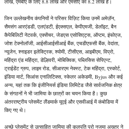
लाख, एमबीए के लिए 8.8 लाख और एमसीए का 8.2 लाख है।
जिन उल्लेखनीय कंपनियों ने परिसर विज़िट किया उनमें अमेज़ॅन,
सैमसंग आरएंडडी, एलएंडटी, ईएक्सएल, केपीएमजी, डेलॉइट, बैन
कैपेबिलिटी नेटवर्क, एक्सेंचर, जेडएस एसोसिएट्स, ऑप्टम, इंफोएज,
जोश टेक्नोलॉजी, आईसीआईसीआई बैंक, एचडीएफसी बैंक, वेदांता,
न्यूजेन, श्नाइडर इलेक्ट्रिक, श्योमी, टीसीएस, आइबीएम, विप्रो,
महिंद्रा एंड महिंद्रा, डेल्हिवरी, मोबिक्विक, पब्लिसिस सेपिएन्ट,
ट्राईडेंट ग्रुप, लाइम रोड, सीआरएम नेक्स्ट, टेक महिंद्रा, एस्कोर्ट,
इंडिया मार्ट, सिआंस एनालिटिक्स, स्केलर अकेडमी, Byjus और कई
अन्य, यहां तक कि इंजीनियर्स इंडिया लिमिटेड जैसे सार्वजनिक क्षेत्र
के संगठनों ने भी जामिया के छात्रों का चयन किया है। कुछ
अंतरराष्ट्रीय प्लेसमेंट लैंडमार्क यूएई और एसवीआई में कंबोडिया में
किए गए थे।
अच्छे प्लेसमेंट से उत्साहित जामिया की कुलपति प्रो नजमा अख्तर ने