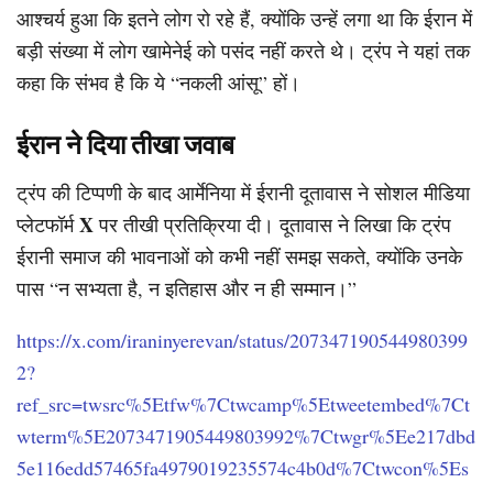
आश्चर्य हुआ कि इतने लोग रो रहे हैं, क्योंकि उन्हें लगा था कि ईरान में
बड़ी संख्या में लोग खामेनेई को पसंद नहीं करते थे। ट्रंप ने यहां तक
कहा कि संभव है कि ये “नकली आंसू” हों।
ईरान ने दिया तीखा जवाब
ट्रंप की टिप्पणी के बाद आर्मेनिया में ईरानी दूतावास ने सोशल मीडिया
X
प्लेटफॉर्म
पर तीखी प्रतिक्रिया दी। दूतावास ने लिखा कि ट्रंप
ईरानी समाज की भावनाओं को कभी नहीं समझ सकते, क्योंकि उनके
पास “न सभ्यता है, न इतिहास और न ही सम्मान।”
https://x.com/iraninyerevan/status/207347190544980399
2?
ref_src=twsrc%5Etfw%7Ctwcamp%5Etweetembed%7Ct
wterm%5E2073471905449803992%7Ctwgr%5Ee217dbd
5e116edd57465fa4979019235574c4b0d%7Ctwcon%5Es