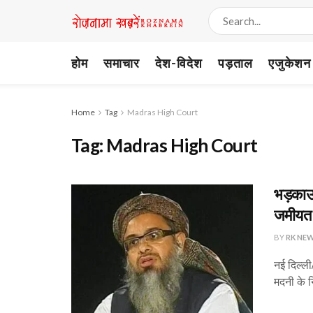
होम
समाचार
देश-विदेश
पड़ताल
एजुकेशन
Home
Tag
Madras High Court
Tag:
Madras High Court
भड़काऊ
जमीयत क
BY
RK NE
नई दिल्ली
मदनी के न