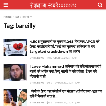
Home
Tag
bareilly
Tag:
bareilly
4,505 मुसलमानों पर मुक़दमा,265 गिरफ़्तार:APCR की
फ़ैक्ट-फ़ाइंडिंग रिपोर्ट,”आई लव मुहम्मद”अभियान के बाद
targeted crackdown का आरोप
BY
RK NEWS
OCTOBER 13, 2025
0
I Love Muhammad अभियान को रोकें,मौलाना फरंगी
महली की अपील कहा,हिन्दू भाइयों के बड़े त्योहार हैं,उन को
परेशानी ना हो
BY
RK NEWS
SEPTEMBER 28, 2025
0
योगी के तेवर कहा,बरेली में एक मौलाना (तौकीर रजा) भूल गया
यूपी में किसकी सत्ता है…
BY
RK NEWS
SEPTEMBER 27, 2025
0