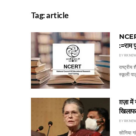
Tag:
article
NCERT:
:=राम प
BY
RK NE
राष्ट्रीय
स्कूली पाठ
ग़ज़ा म
खिलाफ 
BY
RK NE
सोनिया गा