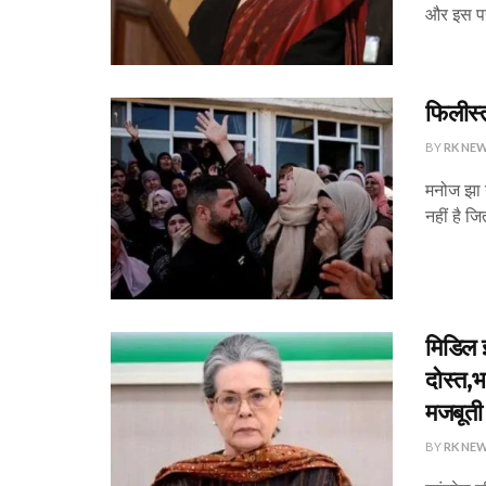
और इस पर 
फिलीस्
BY
RK NE
मनोज झा न
नहीं है ज
मिडिल ई
दोस्त,
मजबूती 
BY
RK NE