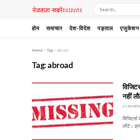
होम
समाचार
देश-विदेश
पड़ताल
एजुकेशन
Home
Tag
abroad
Tag:
abroad
विजिटर
नहीं लौ
BY
RK NE
विजिटर्स 
लौटे। इनम