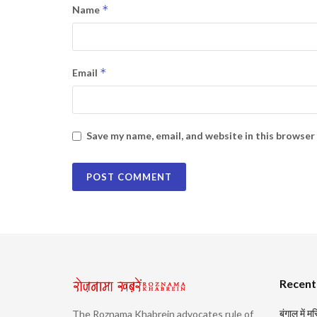
*
Name
*
Email
Save my name, email, and website in this browser
Recent
बंगाल में 
The Roznama Khabrein advocates rule of