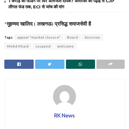
1 करोड़ की फंडिंग पर घिरे अभिजीत दीपके? अमेरिका की पढ़ाई से CJP
लीगल फंड तक, ECI से जांच की मांग
मुहम्मद खालिद ( लखनऊ) प्रसिद्ध समाजसेवी है
*
Tags:
appeal "market closure"
Board
decision
Mohd Khaid
suspend
welcome
RK News