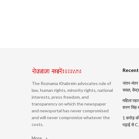
Recent
जंतर-मंतर प
The Roznama Khabrein advocates rule of
सख्त, केंद
law, human rights, minority rights, national
interests, press freedom, and
महिला पहलव
transparency on which the newspaper
शरण सिंह 
and newsportal has never compromised
and will never compromise whatever the
1 करोड़ की
costs.
पढ़ाई से 
More... »