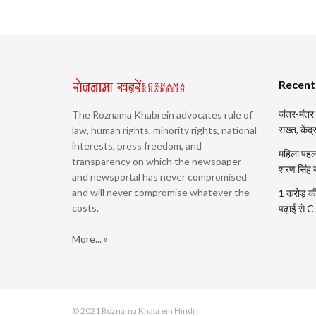
Recent
जंतर-मंतर प
The Roznama Khabrein advocates rule of
सख्त, केंद
law, human rights, minority rights, national
interests, press freedom, and
महिला पहलव
transparency on which the newspaper
शरण सिंह 
and newsportal has never compromised
and will never compromise whatever the
1 करोड़ की
costs.
पढ़ाई से 
More... »
© 2021 Roznama Khabrein Hindi