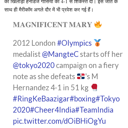
की खिलाड़ी हर्नांडेज गार्सिया को 4-1 से शिकस्त दी। इस जीत के
साथ ही मैरीकॉम अगले दौर में भी प्रवेश कर गई हैं।
𝐌𝐀𝐆𝐍𝐈𝐅𝐈𝐂𝐄𝐍𝐓 𝐌𝐀𝐑𝐘
2012 London
#Olympics
medalist
@MangteC
starts off her
@tokyo2020
campaign on a fiery
note as she defeats
's M
Hernandez 4-1 in 51 kg
#RingKeBaazigar
#boxing
#Tokyo
2020
#Cheer4India
#TeamIndia
pic.twitter.com/dOiBHiOgYu