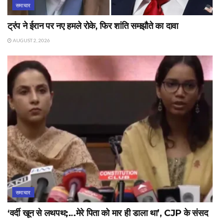
समाचार
ट्रंप ने ईरान पर नए हमले रोके, फिर शांति समझौते का दावा
AUGUST 2, 2026
समाचार
‘वर्दी खून से लथपथ;…मेरे पिता को मार ही डाला था’, CJP के संसद