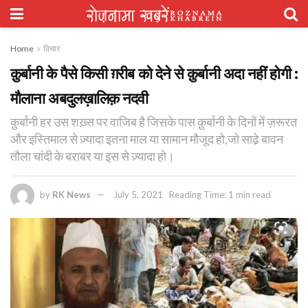
Home
विचार
क़ुर्बानी के पैसे किसी ग़रीब को देने से क़ुर्बानी अदा नहीं होगी :
मौलाना अबदुलख़ालिक़ नदवी
क़ुर्बानी हर उस शख़्स पर वाजिब है जिसके पास क़ुर्बानी के दिनों में ज़रूरत
और इस्तिमाल से ज़्यादा इतना माल या सामान मौजूद हो,जो साढे़ बावन
तौला चांदी के बराबर या इस से ज़्यादा हो।
by
RK News
July 5, 2021
Reading Time: 1 min read