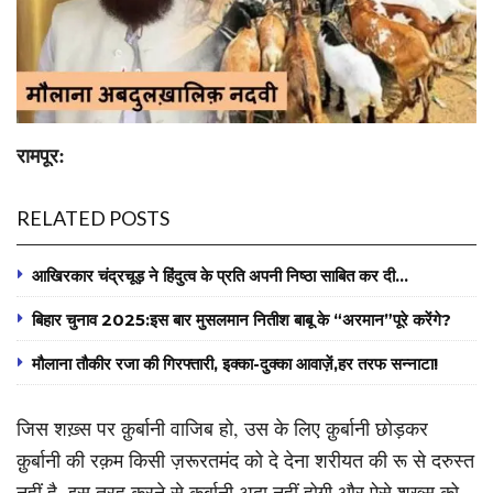
रामपूर:
RELATED POSTS
आखिरकार चंद्रचूड़ ने हिंदुत्व के प्रति अपनी निष्ठा साबित कर दी…
बिहार चुनाव 2025:इस बार मुसलमान नितीश बाबू के “अरमान”पूरे करेंगे?
मौलाना तौकीर रजा की गिरफ्तारी, इक्का-दुक्का आवाज़ें,हर तरफ सन्नाटा!
जिस शख़्स पर क़ुर्बानी वाजिब हो, उस के लिए क़ुर्बानी छोड़कर
क़ुर्बानी की रक़म किसी ज़रूरतमंद को दे देना शरीयत की रू से दरुस्त
नहीं है, इस तरह करने से क़ुर्बानी अदा नहीं होगी और ऐसे शख़्स को