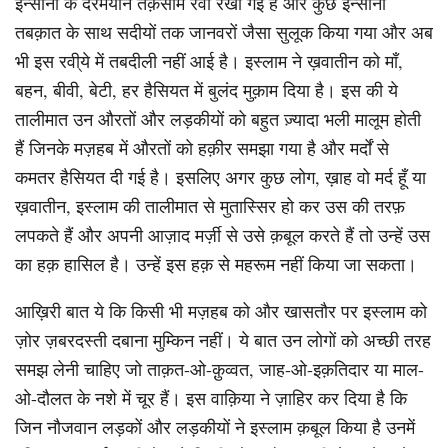
इन्सानों के दरमयान तक़सीम रवा रखी गई है और कुछ इन्सानी
तबक़ात के साथ सदीयों तक जानवरों जैसा सुलूक किया गया और अब
भी इस रवी्ये में तबदीली नहीं आई है। इस्लाम ने ख़वातीन को माँ,
बहन, बीवी, बेटी, हर हैसियत में बुलंद मुक़ाम दिया है। इस की ये
तालीमात उन औरतों और लड़कीयों को बहुत ज़्यादा भली मालूम होती
हैं जिनके मज़हब में औरतों को हक़ीर समझा गया है और मर्दों से
कमतर हैसियत दी गई है। इसलिए अगर कुछ लोग, ख़ाह वो मर्द हूँ या
ख़वातीन, इस्लाम की तालीमात से मुतास्सिर हो कर उस की तरफ़
लपकते हैं और अपनी आज़ाद मर्ज़ी से उसे क़बूल करते हैं तो उन्हें उस
का हक़ हासिल है। उन्हें इस हक़ से महरूम नहीं किया जा सकता।
आख़िरी बात ये कि किसी भी मज़हब को और खासतौर पर इस्लाम को
ज़ोर ज़बरदस्ती दबाना मुम्किन नहीं। ये बात उन लोगों को अच्छी तरह
समझ लेनी चाहिए जो ताक़त-ओ-क़ुव्वत, जाह-ओ-इक़तिदार या माल-
ओ-दौलत के नशे में चूर हैं। इस वाक़िया ने ज़ाहिर कर दिया है कि
जिन नौजवान लड़कों और लड़कीयों ने इस्लाम क़बूल किया है उनमें