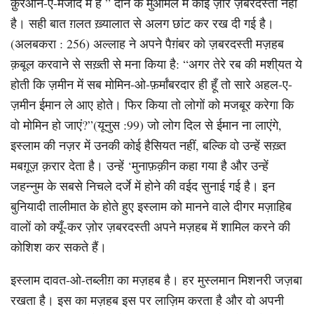
क़ुरआन-ए-मजीद में है ” दीन के मुआमले में कोई ज़ोर ज़बरदस्ती नहीं
है। सही बात ग़लत ख़्यालात से अलग छांट कर रख दी गई है।
(अलबकरा : 256) अल्लाह ने अपने पैग़ंबर को ज़बरदस्ती मज़हब
क़बूल करवाने से सख़्ती से मना किया है: “अगर तेरे रब की मशी्यत ये
होती कि ज़मीन में सब मोमिन-ओ-फ़र्मांबरदार ही हूँ तो सारे अहल-ए-
ज़मीन ईमान ले आए होते। फिर किया तो लोगों को मजबूर करेगा कि
वो मोमिन हो जाएं?”(यूनुस :99) जो लोग दिल से ईमान ना लाएंगे,
इस्लाम की नज़र में उनकी कोई हैसियत नहीं, बल्कि वो उन्हें सख़्त
मबग़ूज़ क़रार देता है। उन्हें ‘मुनाफ़क़ीन कहा गया है और उन्हें
जहन्नुम के सबसे निचले दर्जे में होने की वईद सुनाई गई है। इन
बुनियादी तालीमात के होते हुए इस्लाम को मानने वाले दीगर मज़ाहिब
वालों को क्यूँ-कर ज़ोर ज़बरदस्ती अपने मज़हब में शामिल करने की
कोशिश कर सकते हैं।
इस्लाम दावत-ओ-तब्लीग़ का मज़हब है। हर मुस्लमान मिशनरी जज़बा
रखता है। इस का मज़हब इस पर लाज़िम करता है और वो अपनी