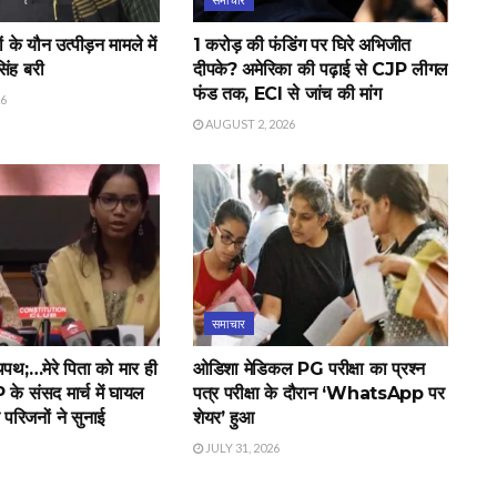
के यौन उत्पीड़न मामले में
1 करोड़ की फंडिंग पर घिरे अभिजीत
िंह बरी
दीपके? अमेरिका की पढ़ाई से CJP लीगल
फंड तक, ECI से जांच की मांग
26
AUGUST 2, 2026
समाचार
लथपथ;…मेरे पिता को मार ही
ओडिशा मेडिकल PG परीक्षा का प्रश्न
के संसद मार्च में घायल
पत्र परीक्षा के दौरान ‘WhatsApp पर
े परिजनों ने सुनाई
शेयर’ हुआ
JULY 31, 2026